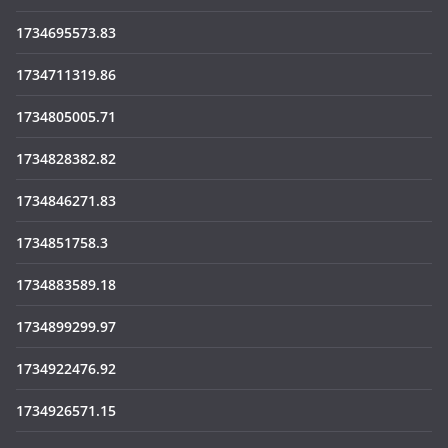
1734695573.83
1734711319.86
1734805005.71
1734828382.82
1734846271.83
1734851758.3
1734883589.18
1734899299.97
1734922476.92
1734926571.15