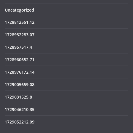
Uncategorized
1728812551.12
1728932283.07
1728957517.4
1728960652.71
1728976172.14
1729005659.08
1729031525.8
1729046210.35
1729052212.09