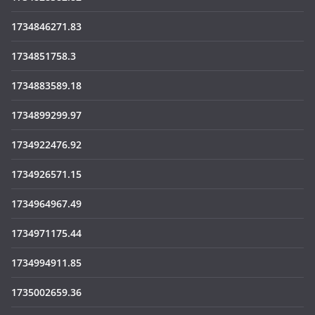
1734846271.83
1734851758.3
1734883589.18
1734899299.97
1734922476.92
1734926571.15
1734964967.49
1734971175.44
1734994911.85
1735002659.36