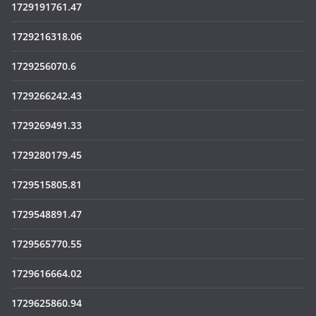
1729191761.47
1729216318.06
1729256070.6
1729266242.43
1729269491.33
1729280179.45
1729515805.81
1729548891.47
1729565770.55
1729616664.02
1729625860.94