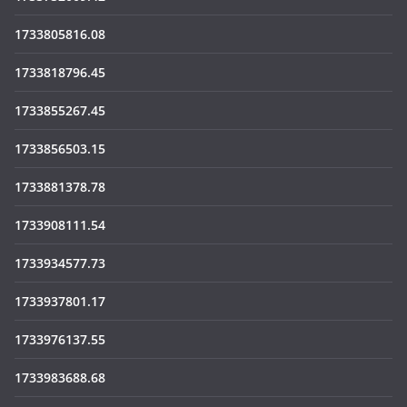
1733805816.08
1733818796.45
1733855267.45
1733856503.15
1733881378.78
1733908111.54
1733934577.73
1733937801.17
1733976137.55
1733983688.68