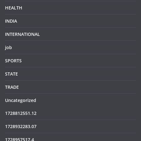
HEALTH
INDIA
INTERNATIONAL
job
SPORTS
STATE
TRADE
Uncategorized
1728812551.12
1728932283.07
1728957517.4