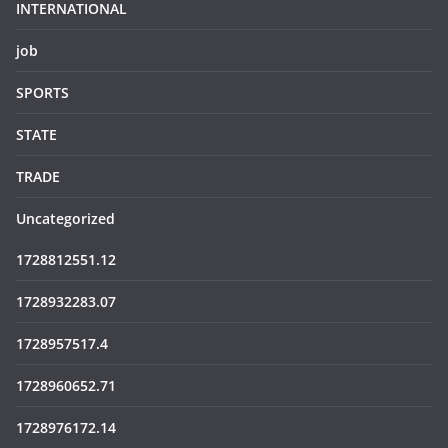
INTERNATIONAL
job
SPORTS
STATE
TRADE
Uncategorized
1728812551.12
1728932283.07
1728957517.4
1728960652.71
1728976172.14