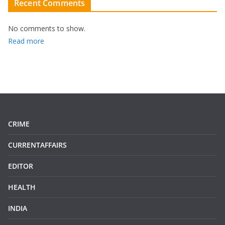
Recent Comments
No comments to show.
:
Read more
1
7
3
4
8
5
CRIME
1
7
CURRENTAFFAIRS
5
EDITOR
8
.
HEALTH
3
INDIA