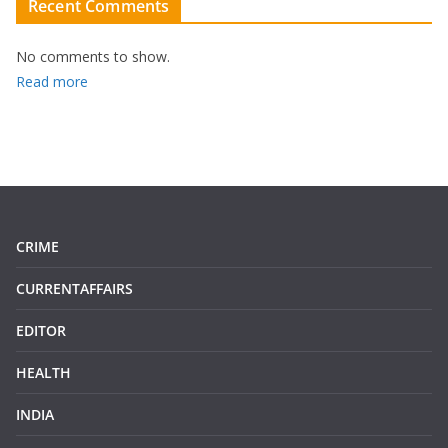
Recent Comments
No comments to show.
:
Read more
1
7
3
0
6
9
CRIME
9
0
CURRENTAFFAIRS
0
EDITOR
3
.
HEALTH
9
1
INDIA