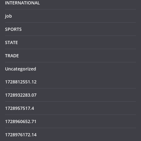
INTERNATIONAL
job
SPORTS
STATE
TRADE
Uncategorized
1728812551.12
1728932283.07
1728957517.4
1728960652.71
1728976172.14