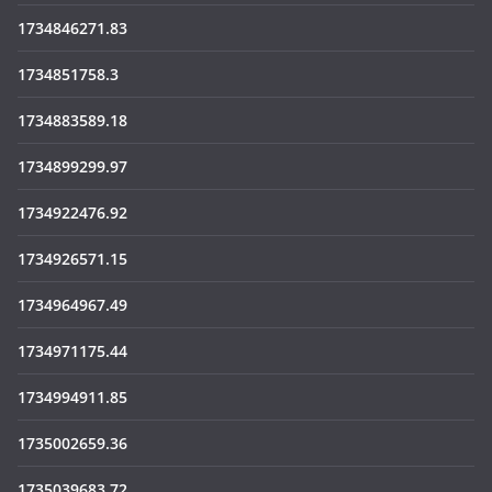
1734846271.83
1734851758.3
1734883589.18
1734899299.97
1734922476.92
1734926571.15
1734964967.49
1734971175.44
1734994911.85
1735002659.36
1735039683.72