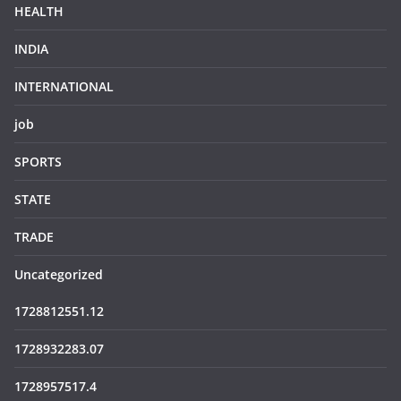
HEALTH
INDIA
INTERNATIONAL
job
SPORTS
STATE
TRADE
Uncategorized
1728812551.12
1728932283.07
1728957517.4