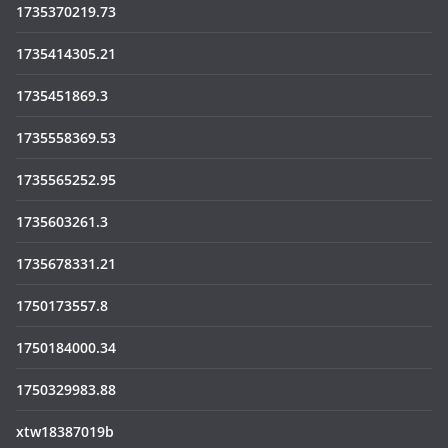
1735370219.73
1735414305.21
1735451869.3
1735558369.53
1735565252.95
1735603261.3
1735678331.21
1750173557.8
1750184000.34
1750329983.88
xtw18387019b